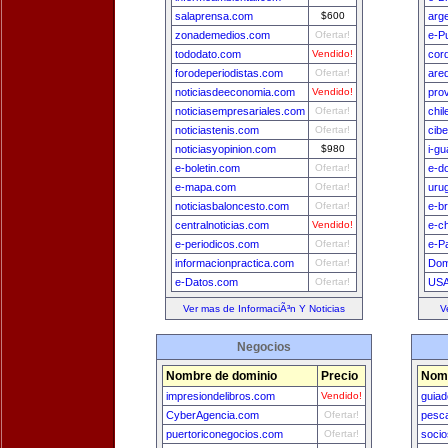
salaprensa.com
$600
arg
zonademedios.com
Ofertar!
e-P
tododato.com
Vendido!
cor
forodeperiodistas.com
Ofertar!
are
noticiasdeeconomia.com
Vendido!
pro
noticiasempresariales.com
Ofertar!
chi
noticiastenis.com
Ofertar!
cib
noticiasyopinion.com
$980
i-g
e-boletin.com
Ofertar!
e-d
e-mapa.com
Ofertar!
uru
noticiasbaloncesto.com
Ofertar!
e-br
centralnoticias.com
Vendido!
e-ch
e-periodicos.com
Ofertar!
e-P
informacionpractica.com
Ofertar!
Dom
e-Datos.com
Ofertar!
USA
Ver mas de InformaciÃ³n Y Noticias
V
Negocios
Nombre de dominio
Precio
Nomb
impresiondelibros.com
Vendido!
guia
CyberAgencia.com
Ofertar!
pesca
puertoriconegocios.com
Ofertar!
socio