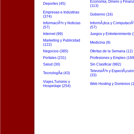
Economia, Dinero y Finan
Deportes (45)
(113)
Empresas e Industrias
Gobierno (16)
(374)
InformaciÃ³n y Noticias
InformÃ¡tica y ComputaciÃ
(57)
(57)
Internet (99)
Juegos y Entretenimiento (
Marketing y Publicidad
Medicina (9)
(122)
Negocios (385)
Ofertas de la Semana (12)
Portales (231)
Profesiones y Empleo (169
Salud (30)
Sin Clasificar (982)
TelevisiÃ³n y EspectÃ¡culo
TecnologÃ­a (43)
(33)
Viajes,Turismo y
Web Hosting y Dominios (
Hospedaje (254)