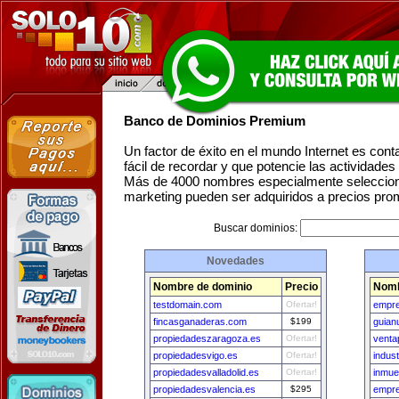
Banco de Dominios Premium
Un factor de éxito en el mundo Internet es con
fácil de recordar y que potencie las actividade
Más de 4000 nombres especialmente seleccion
marketing pueden ser adquiridos a precios pro
Buscar dominios:
Novedades
Nombre de dominio
Precio
Nomb
testdomain.com
Ofertar!
empr
fincasganaderas.com
$199
guian
propiedadeszaragoza.es
Ofertar!
venta
propiedadesvigo.es
Ofertar!
indust
propiedadesvalladolid.es
Ofertar!
inmue
propiedadesvalencia.es
$295
empre