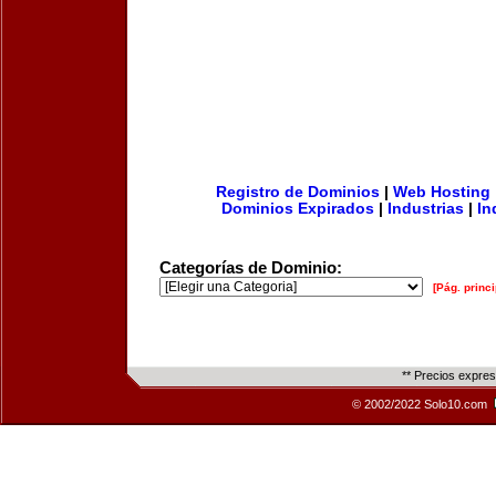
Registro de Dominios
|
Web Hosting
Dominios Expirados
|
Industrias
|
In
Categorías de Dominio:
[Pág. princi
** Precios expre
© 2002/2022 Solo10.com