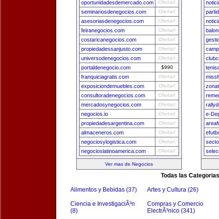
oportunidadesdemercado.com
Ofertar!
notic
seminariosdenegocios.com
Ofertar!
parti
asesoriasdenegocios.com
Ofertar!
notic
feiranegocios.com
Ofertar!
balon
costaricanegocios.com
Ofertar!
gest
propiedadessanjusto.com
Ofertar!
camp
universodenegocios.com
Ofertar!
clubc
portaldenegocio.com
$990
tenis
franquiciagratis.com
Ofertar!
missf
exposiciondemuebles.com
Ofertar!
zona
consultoradenegocios.com
Ofertar!
remer
mercadosynegocios.com
Ofertar!
rally
negocios.io
Ofertar!
e-De
propiedadesargentina.com
Ofertar!
areaf
almaceneros.com
Ofertar!
efutb
negociosylogistica.com
Ofertar!
secto
negocioslatinoamerica.com
Ofertar!
sele
Ver mas de Negocios
Todas las Categoria
Alimentos y Bebidas (37)
Artes y Cultura (26)
Ciencia e InvestigaciÃ³n
Compras y Comercio
(8)
ElectrÃ³nico (341)