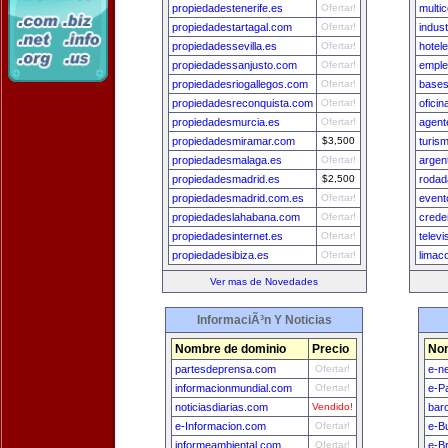
propiedadestenerife.es
Ofertar!
multi
propiedadestartagal.com
Ofertar!
indus
propiedadessevilla.es
Ofertar!
hotel
propiedadessanjusto.com
Ofertar!
emple
propiedadesriogallegos.com
Ofertar!
bases
propiedadesreconquista.com
Ofertar!
ofici
propiedadesmurcia.es
Ofertar!
agent
propiedadesmiramar.com
$3,500
turis
propiedadesmalaga.es
Ofertar!
argen
propiedadesmadrid.es
$2,500
rodad
propiedadesmadrid.com.es
Ofertar!
event
propiedadeslahabana.com
Ofertar!
crede
propiedadesinternet.es
Ofertar!
televi
propiedadesibiza.es
Ofertar!
limac
Ver mas de Novedades
InformaciÃ³n Y Noticias
Nombre de dominio
Precio
Nom
partesdeprensa.com
Ofertar!
e-n
informacionmundial.com
Ofertar!
e-P
noticiasdiarias.com
Vendido!
bar
e-Informacion.com
Ofertar!
e-B
informeambiental.com
Ofertar!
e-Br