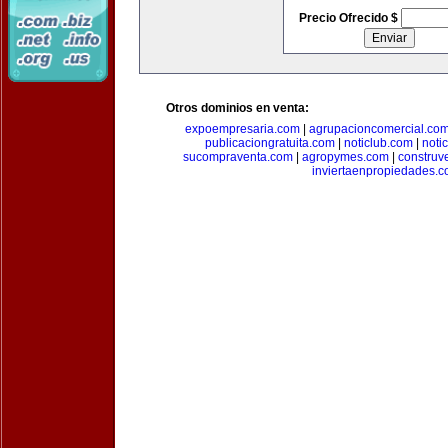
Precio Ofrecido $
Otros dominios en venta:
expoempresaria.com
|
agrupacioncomercial.co
publicaciongratuita.com
|
noticlub.com
|
noti
sucompraventa.com
|
agropymes.com
|
construv
inviertaenpropiedades.