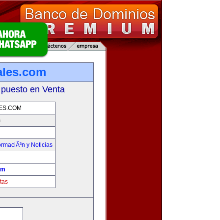
ales.com
 puesto en Venta
ES.COM
m
ormaciÃ³n y Noticias
om
tas