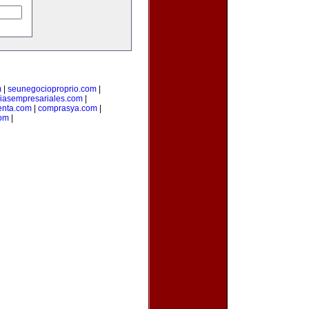
m
|
seunegocioproprio.com
|
ciasempresariales.com
|
enta.com
|
comprasya.com
|
com
|