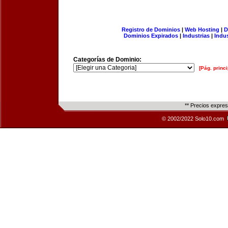
Registro de Dominios
|
Web Hosting
|
D
Dominios Expirados
|
Industrias
|
Indu
Categorías de Dominio:
[Pág. princi
** Precios expre
© 2002/2022 Solo10.com