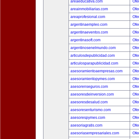
areaeducativa.com
Ofer
areainmobiliarias.com
Ofer
areaprofesional.com
Ofer
argentinaempleo.com
Ofer
argentinaeventos.com
Ofer
argentinasoft.com
Ofer
argentinosenelmundo.com
Ofer
articulosdepublicidad.com
Ofer
articulosparapublicidad.com
Ofer
asesoramientoaempresas.com
Ofer
asesoramientopymes.com
Ofer
asesorenseguros.com
Ofer
asesoresdeinversion.com
Ofer
asesoresdesalud.com
Ofer
asesoresenturismo.com
Ofer
asesorespymes.com
Ofer
asesoriagratis.com
Ofer
asesoriasempresariales.com
Ofer