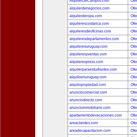
AlquilerDeCampos.com
Ofer
alquilerdenegocios.com
Ofer
alquilerderopa.com
Ofer
alquilerescostarica.com
Ofer
alquileresdeoficinas.com
Ofer
alquileresdepartamentos.com
Ofer
alquileresuruguay.com
Ofer
alquileresyventas.com
Ofer
alquilerexpress.com
Ofer
alquilerparaestudiantes.com
Ofer
alquiloenuruguay.com
Ofer
alquilopropiedad.com
Ofer
anunciocomercial.com
Ofer
anunciodirecto.com
Ofer
anuncioinmobiliario.com
Ofer
apartamentodevacaciones.com
Ofer
areaclientes.com
Ofer
areadecapacitacion.com
Ofer