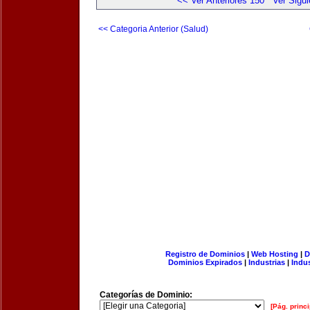
<< Ver Anteriores 150
Ver Sigu
<< Categoria Anterior (Salud)
Registro de Dominios
|
Web Hosting
|
D
Dominios Expirados
|
Industrias
|
Indu
Categorías de Dominio:
[Pág. princi