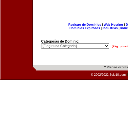
Registro de Dominios
|
Web Hosting
|
D
Dominios Expirados
|
Industrias
|
Indu
Categorías de Dominio:
[Pág. princi
** Precios expre
© 2002/2022 Solo10.com