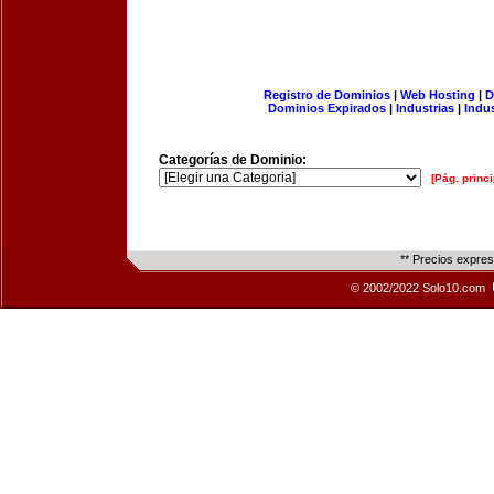
Registro de Dominios
|
Web Hosting
|
D
Dominios Expirados
|
Industrias
|
Indu
Categorías de Dominio:
[Pág. princi
** Precios expre
© 2002/2022 Solo10.com