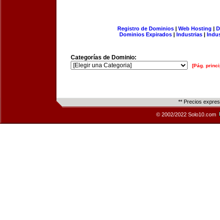
Registro de Dominios
|
Web Hosting
|
D
Dominios Expirados
|
Industrias
|
Indu
Categorías de Dominio:
[Pág. princi
** Precios expre
© 2002/2022 Solo10.com