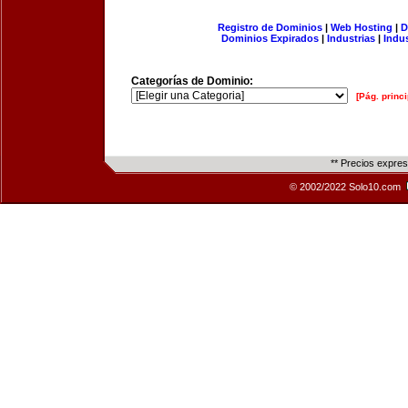
Registro de Dominios
|
Web Hosting
|
D
Dominios Expirados
|
Industrias
|
Indu
Categorías de Dominio:
[Pág. princi
** Precios expre
© 2002/2022 Solo10.com