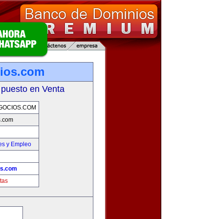
ios.com
 puesto en Venta
GOCIOS.COM
s.com
es y Empleo
os.com
tas