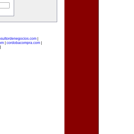
nsultordenegocios.com
|
com
|
cordobacompra.com
|
|