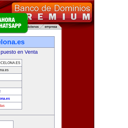
lona.es
 puesto en Venta
RCELONA.ES
na.es
!
ona.es
tas