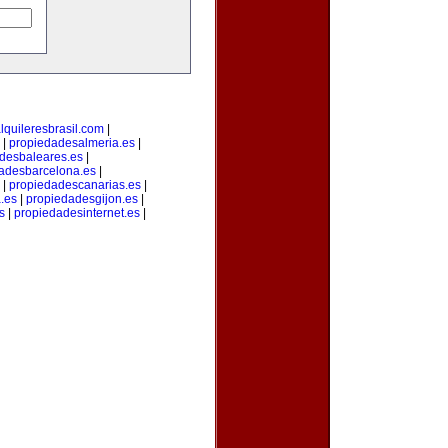
lquileresbrasil.com
|
|
propiedadesalmeria.es
|
desbaleares.es
|
adesbarcelona.es
|
|
propiedadescanarias.es
|
.es
|
propiedadesgijon.es
|
s
|
propiedadesinternet.es
|