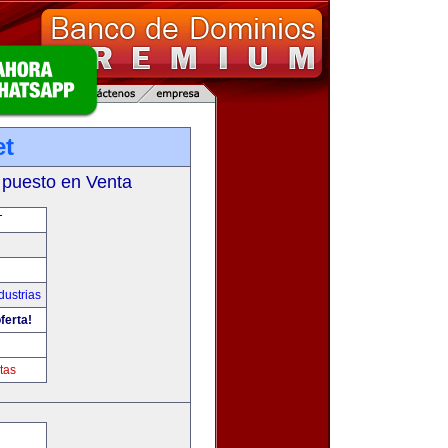
et
 puesto en Venta
T
dustrias
ferta!
tas