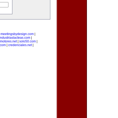
|
meetingsbydesign.com
|
industriaslacteas.com
|
motores.net
|
solo50.com
|
.com
|
credenciales.net
|