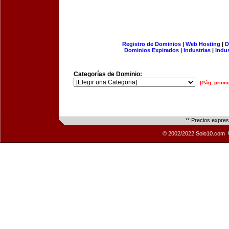
Registro de Dominios
|
Web Hosting
|
D
Dominios Expirados
|
Industrias
|
Indu
Categorías de Dominio:
[Pág. princi
** Precios expre
© 2002/2022 Solo10.com