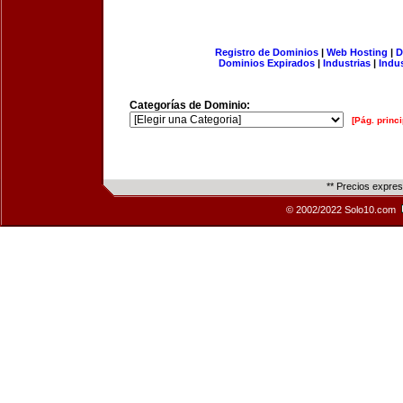
Registro de Dominios
|
Web Hosting
|
D
Dominios Expirados
|
Industrias
|
Indu
Categorías de Dominio:
[Pág. princi
** Precios expre
© 2002/2022 Solo10.com