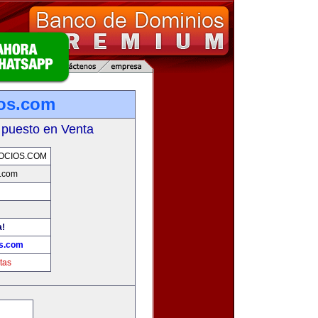
ios.com
 puesto en Venta
OCIOS.COM
s.com
a!
os.com
tas