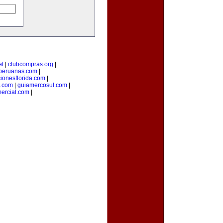
et
|
clubcompras.org
|
peruanas.com
|
ionesflorida.com
|
s.com
|
guiamercosul.com
|
ercial.com
|