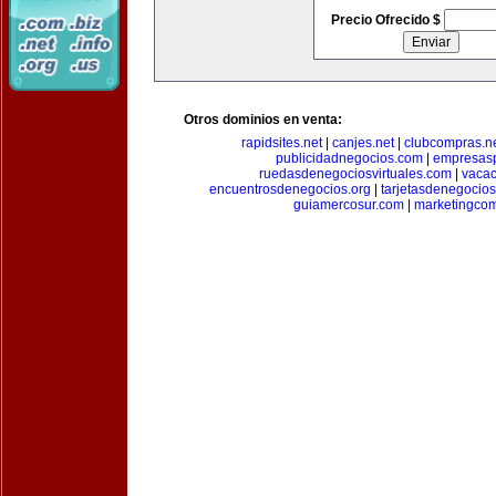
Precio Ofrecido $
Otros dominios en venta:
rapidsites.net
|
canjes.net
|
clubcompras.n
publicidadnegocios.com
|
empresas
ruedasdenegociosvirtuales.com
|
vacac
encuentrosdenegocios.org
|
tarjetasdenegocio
guiamercosur.com
|
marketingcom