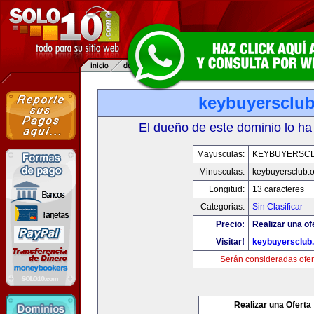
keybuyersclub
El dueño de este dominio lo ha
Mayusculas:
KEYBUYERSC
Minusculas:
keybuyersclub.
Longitud:
13 caracteres
Categorias:
Sin Clasificar
Precio:
Realizar una of
Visitar!
keybuyersclub
Serán consideradas ofer
Realizar una Oferta