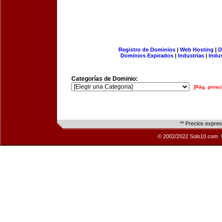
Registro de Dominios
|
Web Hosting
|
D
Dominios Expirados
|
Industrias
|
Indu
Categorías de Dominio:
[Pág. princi
** Precios expre
© 2002/2022 Solo10.com