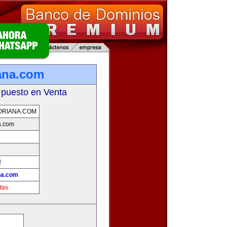
iana.com
 puesto en Venta
ORIANA.COM
a.com
!
na.com
tas