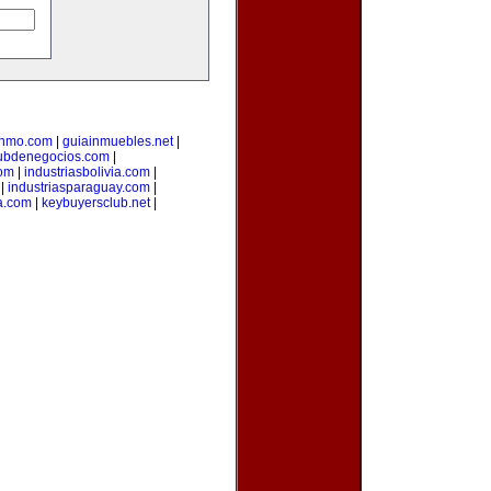
inmo.com
|
guiainmuebles.net
|
ubdenegocios.com
|
com
|
industriasbolivia.com
|
|
industriasparaguay.com
|
a.com
|
keybuyersclub.net
|