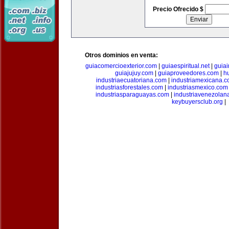
Precio Ofrecido $
Otros dominios en venta:
guiacomercioexterior.com
|
guiaespiritual.net
|
guia
guiajujuy.com
|
guiaproveedores.com
|
h
industriaecuatoriana.com
|
industriamexicana.
industriasforestales.com
|
industriasmexico.com
industriasparaguayas.com
|
industriavenezolan
keybuyersclub.org
|