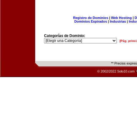
Registro de Dominios
|
Web Hosting
|
D
Dominios Expirados
|
Industrias
|
Indu
Categorías de Dominio:
[Pág. princi
** Precios expre
© 2002/2022 Solo10.com