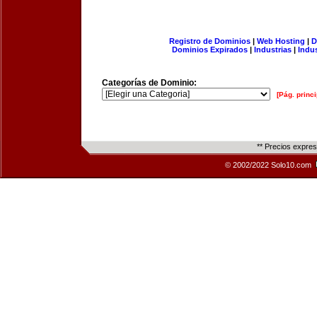
Registro de Dominios
|
Web Hosting
|
D
Dominios Expirados
|
Industrias
|
Indu
Categorías de Dominio:
[Pág. princi
** Precios expre
© 2002/2022 Solo10.com