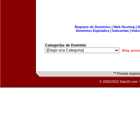
Registro de Dominios
|
Web Hosting
|
D
Dominios Expirados
|
Industrias
|
Indu
Categorías de Dominio:
[Pág. princi
** Precios expre
© 2002/2022 Solo10.com