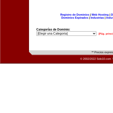
Registro de Dominios
|
Web Hosting
|
D
Dominios Expirados
|
Industrias
|
Indu
Categorías de Dominio:
[Pág. princi
** Precios expre
© 2002/2022 Solo10.com