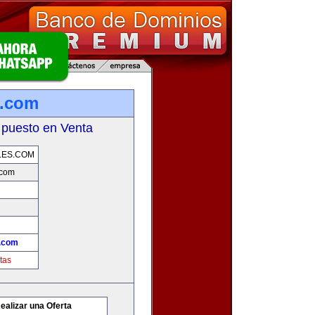
s.com
 puesto en Venta
LES.COM
.com
.com
tas
ealizar una Oferta