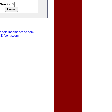
Ofrecido $
adolatinoamericano.com
|
EnVenta.com
|