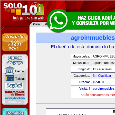
agroinmueble
El dueño de este dominio lo ha
Mayusculas:
AGROINMUEB
Minusculas:
agroinmuebles
Longitud:
13 caracteres
Categorias:
Sin Clasificar
Precio:
$550.00
Visitar!
agroinmuebles
Serán consideradas ofer
R