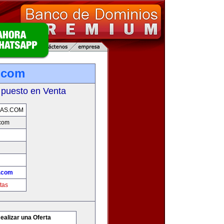
.com
 puesto en Venta
AS.COM
com
.com
tas
ealizar una Oferta