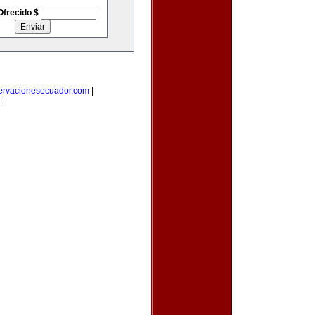
Ofrecido $
ervacionesecuador.com
|
|