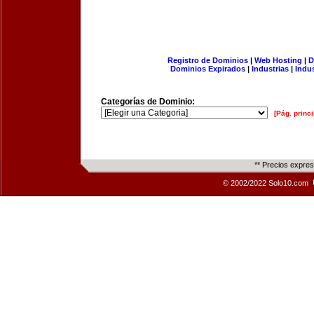
Registro de Dominios
|
Web Hosting
|
D
Dominios Expirados
|
Industrias
|
Indu
Categorías de Dominio:
[Pág. princi
** Precios expre
© 2002/2022 Solo10.com