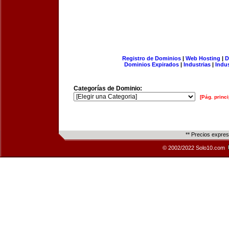
Registro de Dominios
|
Web Hosting
|
D
Dominios Expirados
|
Industrias
|
Indu
Categorías de Dominio:
[Pág. princi
** Precios expre
© 2002/2022 Solo10.com