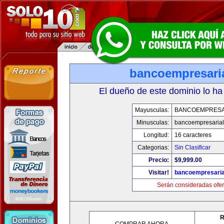
bancoempresari
El dueño de este dominio lo ha
Mayusculas:
BANCOEMPRESA
Minusculas:
bancoempresaria
Longitud:
16 caracteres
Categorias:
Sin Clasificar
Precio:
$9,999.00
Visitar!
bancoempresaria
Serán consideradas ofer
R