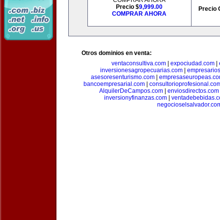
COMPRAR AHORA
Precio $
9,999.00
Precio 
COMPRAR AHORA
Otros dominios en venta:
ventaconsultiva.com
|
expociudad.com
|
inversionesagropecuarias.com
|
empresario
asesoresenturismo.com
|
empresaseuropeas.c
bancoempresarial.com
|
consultorioprofesional.co
AlquilerDeCampos.com
|
enviosdirectos.com
inversionyfinanzas.com
|
ventadebebidas.
negocioselsalvador.co