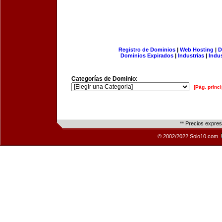
Registro de Dominios
|
Web Hosting
|
D
Dominios Expirados
|
Industrias
|
Indu
Categorías de Dominio:
[Pág. princi
** Precios expre
© 2002/2022 Solo10.com