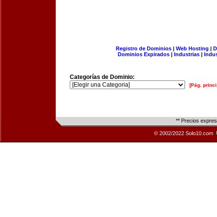
Registro de Dominios
|
Web Hosting
|
D
Dominios Expirados
|
Industrias
|
Indu
Categorías de Dominio:
[Pág. princi
** Precios expre
© 2002/2022 Solo10.com