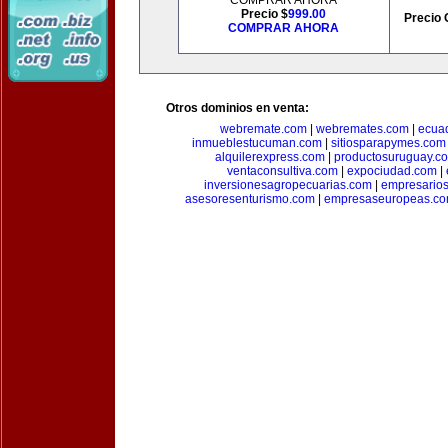
COMPRAR AHORA
Precio $
999.00
Precio 
COMPRAR AHORA
Otros dominios en venta:
webremate.com
|
webremates.com
|
ecuad
inmueblestucuman.com
|
sitiosparapymes.com
alquilerexpress.com
|
productosuruguay.c
ventaconsultiva.com
|
expociudad.com
|
inversionesagropecuarias.com
|
empresario
asesoresenturismo.com
|
empresaseuropeas.c