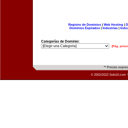
Registro de Dominios
|
Web Hosting
|
D
Dominios Expirados
|
Industrias
|
Indu
Categorías de Dominio:
[Pág. princi
** Precios expre
© 2002/2022 Solo10.com