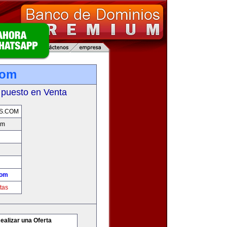
com
 puesto en Venta
S.COM
om
com
tas
ealizar una Oferta