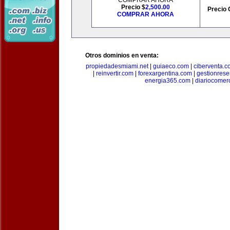
COMPRAR AHORA
Precio $
2,500.00
Precio 
COMPRAR AHORA
Otros dominios en venta:
propiedadesmiami.net
|
guiaeco.com
|
ciberventa.c
|
reinvertir.com
|
forexargentina.com
|
gestionres
energia365.com
|
diariocomer