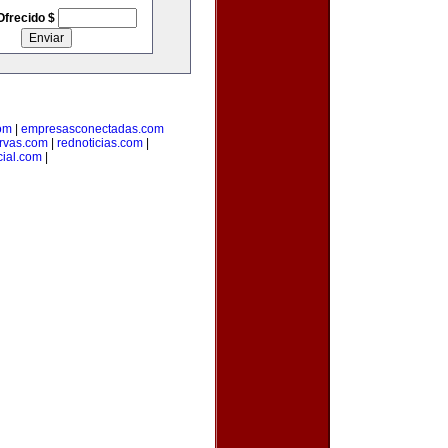
Ofrecido $
om
|
empresasconectadas.com
ervas.com
|
rednoticias.com
|
cial.com
|