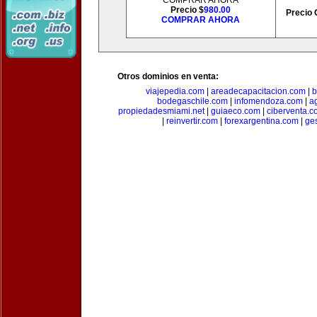
COMPRAR AHORA
Precio $
980.00
Precio 
COMPRAR AHORA
Otros dominios en venta:
viajepedia.com
|
areadecapacitacion.com
|
b
bodegaschile.com
|
infomendoza.com
|
a
propiedadesmiami.net
|
guiaeco.com
|
ciberventa.c
|
reinvertir.com
|
forexargentina.com
|
ge