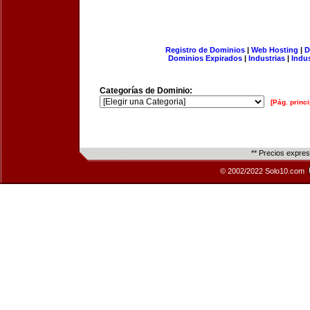
Registro de Dominios
|
Web Hosting
|
D
Dominios Expirados
|
Industrias
|
Indu
Categorías de Dominio:
[Pág. princi
** Precios expre
© 2002/2022 Solo10.com