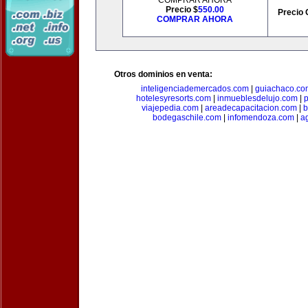
COMPRAR AHORA
Precio $
550.00
Precio 
COMPRAR AHORA
Otros dominios en venta:
inteligenciademercados.com
|
guiachaco.co
hotelesyresorts.com
|
inmueblesdelujo.com
|
p
viajepedia.com
|
areadecapacitacion.com
|
b
bodegaschile.com
|
infomendoza.com
|
a