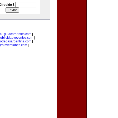
Ofrecido $
m
|
guiacorrientes.com
|
ublicidadyeventos.com
|
odegasargentina.com
|
groinversiones.com
|