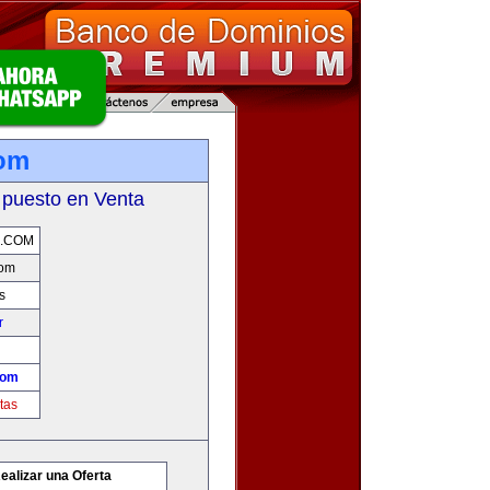
com
 puesto en Venta
A.COM
com
s
r
com
tas
ealizar una Oferta