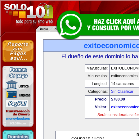
exitoeconomic
El dueño de este dominio lo ha
Mayusculas:
EXITOECONOM
Minusculas:
exitoeconomico
Longitud:
14 caracteres
Categorias:
Sin Clasificar
Precio:
$780.00
Visitar!
exitoeconomic
Serán consideradas ofer
R