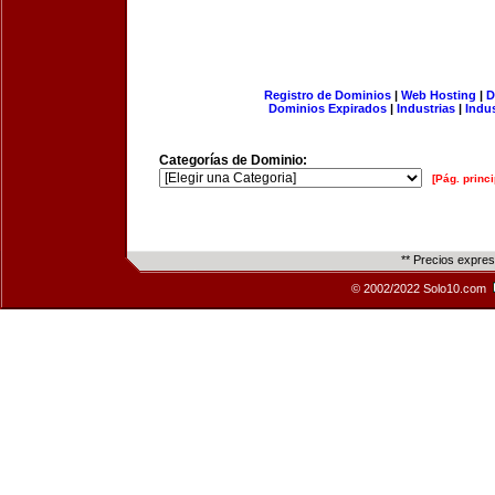
Registro de Dominios
|
Web Hosting
|
D
Dominios Expirados
|
Industrias
|
Indu
Categorías de Dominio:
[Pág. princi
** Precios expre
© 2002/2022 Solo10.com