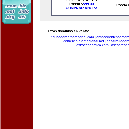
COMPRAR AHORA
Precio $
599.00
Precio 
COMPRAR AHORA
Otros dominios en venta:
incubadoraempresarial.com
|
antecedentescomerc
comerciointernacional.net
|
desarrollador
exitoeconomico.com
|
asesoresde