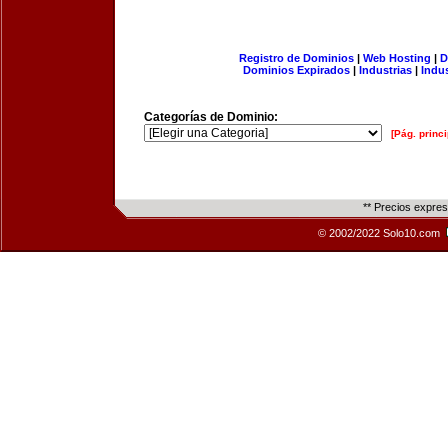
Registro de Dominios
|
Web Hosting
|
D
Dominios Expirados
|
Industrias
|
Indu
Categorías de Dominio:
[Pág. princi
** Precios expre
© 2002/2022 Solo10.com