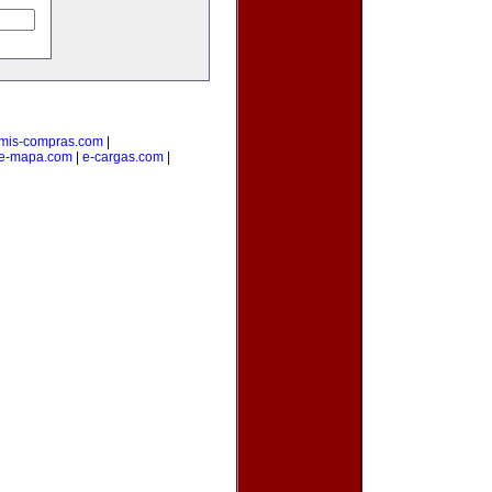
mis-compras.com
|
e-mapa.com
|
e-cargas.com
|