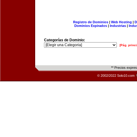
Registro de Dominios
|
Web Hosting
|
D
Dominios Expirados
|
Industrias
|
Indu
Categorías de Dominio:
[Pág. princi
** Precios expre
© 2002/2022 Solo10.com