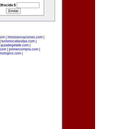
Ofrecido $
com
|
misreservaciones.com
|
|
turismocataratas.com
|
|
guiadegetafe.com
|
.com
|
primercompra.com
|
cnologico.com
|