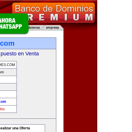
.com
 puesto en Venta
HES.COM
com
.com
tas
ealizar una Oferta