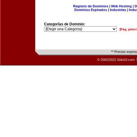
Registro de Dominios
|
Web Hosting
|
D
Dominios Expirados
|
Industrias
|
Indu
Categorías de Dominio:
[Pág. princi
** Precios expre
© 2002/2022 Solo10.com