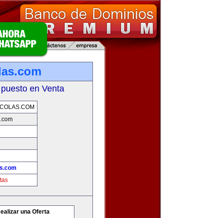
las.com
 puesto en Venta
ICOLAS.COM
s.com
as.com
tas
ealizar una Oferta