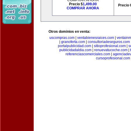
COMPRAR AHORA
Precio $
1,499.00
Precio 
COMPRAR AHORA
Otros dominios en venta:
uscompras.com
|
ventabienesraices.com
|
ventain
|
granoferta.com
|
consultoriadeseguros.com
portalpublicidad.com
|
sitioprofesional.com
|
s
publicidadaldia.com
|
renuevatucoche.com
|
referenciascomerciales.com
|
agenciadev
cursoprofesional.com