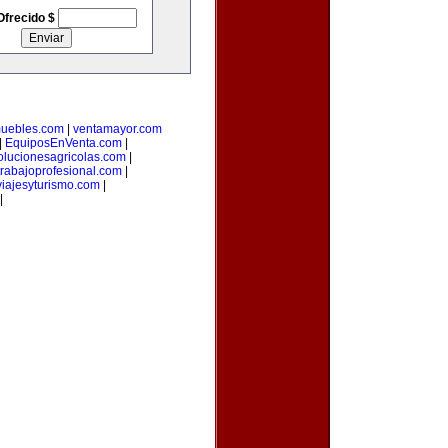
Ofrecido $
muebles.com
|
ventamayor.com
|
EquiposEnVenta.com
|
olucionesagricolas.com
|
trabajoprofesional.com
|
iajesyturismo.com
|
|