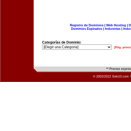
Registro de Dominios
|
Web Hosting
|
D
Dominios Expirados
|
Industrias
|
Indu
Categorías de Dominio:
[Pág. princi
** Precios expre
© 2002/2022 Solo10.com