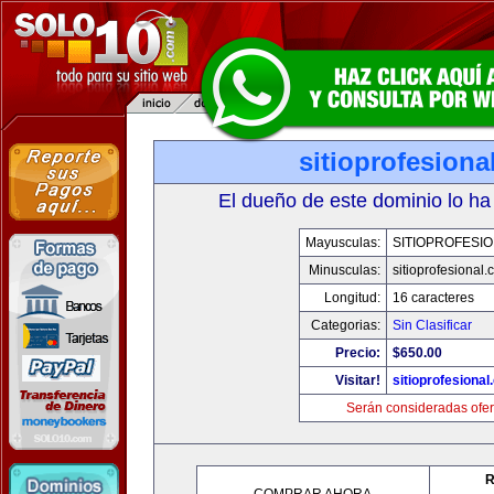
sitioprofesiona
El dueño de este dominio lo ha
Mayusculas:
SITIOPROFESI
Minusculas:
sitioprofesional
Longitud:
16 caracteres
Categorias:
Sin Clasificar
Precio:
$650.00
Visitar!
sitioprofesiona
Serán consideradas ofer
R