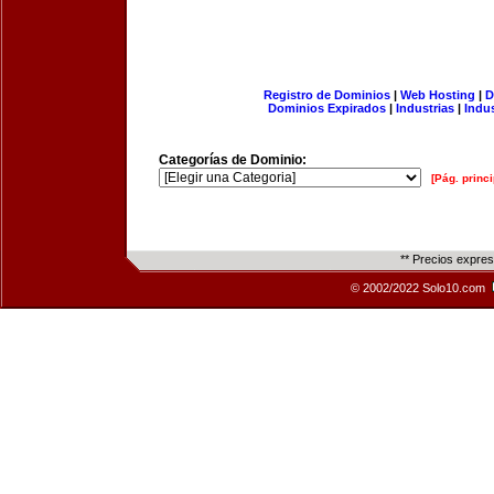
Registro de Dominios
|
Web Hosting
|
D
Dominios Expirados
|
Industrias
|
Indu
Categorías de Dominio:
[Pág. princi
** Precios expre
© 2002/2022 Solo10.com