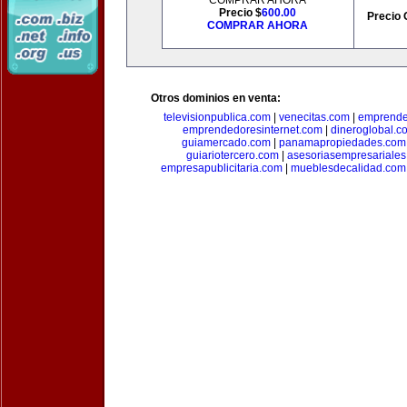
COMPRAR AHORA
Precio $
600.00
Precio 
COMPRAR AHORA
Otros dominios en venta:
televisionpublica.com
|
venecitas.com
|
emprende
emprendedoresinternet.com
|
dineroglobal.c
guiamercado.com
|
panamapropiedades.com
guiariotercero.com
|
asesoriasempresariale
empresapublicitaria.com
|
mueblesdecalidad.com