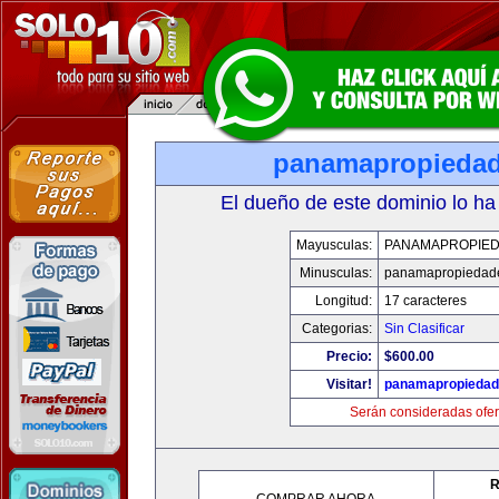
panamapropieda
El dueño de este dominio lo ha
Mayusculas:
PANAMAPROPIE
Minusculas:
panamapropiedad
Longitud:
17 caracteres
Categorias:
Sin Clasificar
Precio:
$600.00
Visitar!
panamapropieda
Serán consideradas ofer
R