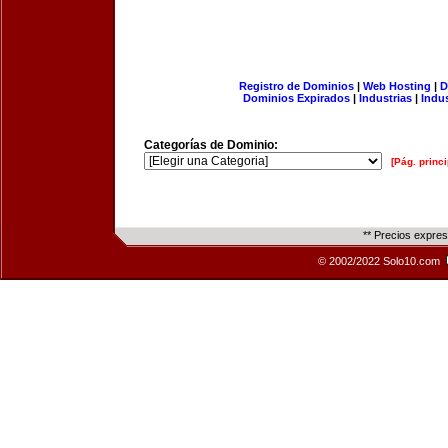
Registro de Dominios
|
Web Hosting
|
D
Dominios Expirados
|
Industrias
|
Indu
Categorías de Dominio:
[Pág. princi
** Precios expre
© 2002/2022 Solo10.com