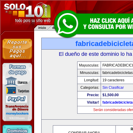
fabricadebicicle
El dueño de este dominio lo ha
Mayusculas:
FABRICADEBICIC
Minusculas:
fabricadebicicleta
Longitud:
19 caracteres
Categorias:
Sin Clasificar
Precio:
$1,500.00
Visitar!
fabricadebiciclet
Serán consideradas ofer
R