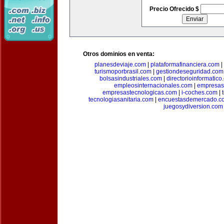
Precio Ofrecido $
Otros dominios en venta:
planesdeviaje.com
|
plataformafinanciera.com
|
turismoporbrasil.com
|
gestiondeseguridad.com
bolsasindustriales.com
|
directorioinformatic
empleosinternacionales.com
|
empresas
empresastecnologicas.com
|
i-coches.com
|
tecnologiasanitaria.com
|
encuestasdemercado.c
juegosydiversion.com