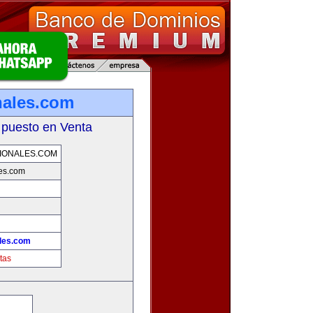
nales.com
 puesto en Venta
IONALES.COM
es.com
les.com
tas