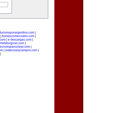
turismoporargentina.com
|
|
bolsascomerciales.com
|
o.com
|
e-descargas.com
|
metalurgicas.com
|
tecnologianuclear.com
|
om
|
estanciasycampos.com
|
|