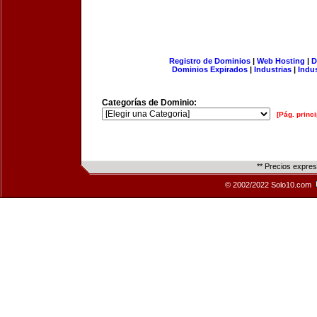
Registro de Dominios
|
Web Hosting
|
D
Dominios Expirados
|
Industrias
|
Indu
Categorías de Dominio:
[Pág. princi
** Precios expre
© 2002/2022 Solo10.com