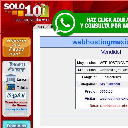
webhostingmexi
Vendido!
Mayusculas:
WEBHOSTINGME
Minusculas:
webhostingmexic
Longitud:
16 caracteres
Categorias:
Sin Clasificar
Precio:
$600.00
Visitar!
webhostingmexi
Serán consideradas ofer