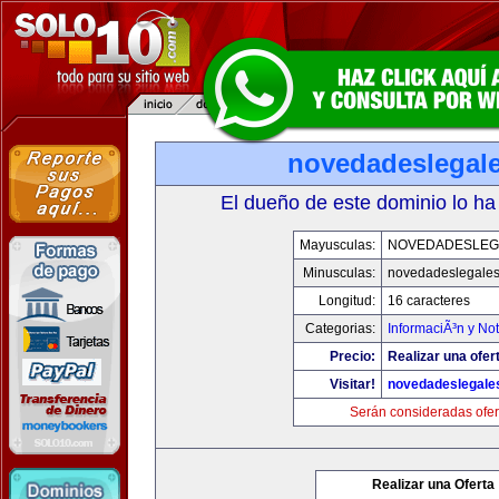
novedadeslegal
El dueño de este dominio lo ha
Mayusculas:
NOVEDADESLEG
Minusculas:
novedadeslegale
Longitud:
16 caracteres
Categorias:
InformaciÃ³n y Not
Precio:
Realizar una ofer
Visitar!
novedadeslegale
Serán consideradas ofer
Realizar una Oferta