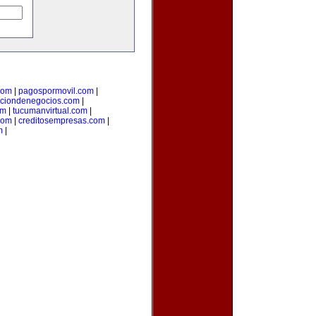
com
|
pagospormovil.com
|
cciondenegocios.com
|
om
|
tucumanvirtual.com
|
com
|
creditosempresas.com
|
m
|