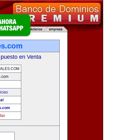
es.com
 puesto en Venta
ALES.COM
s.com
icias
ta!
s.com
tas