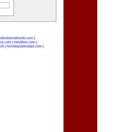
oticiasendirecto.com
|
ica.com
|
minilibro.com
|
com
|
forodepublicidad.com
|