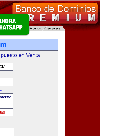
om
 puesto en Venta
COM
a
oferta!
m
tas