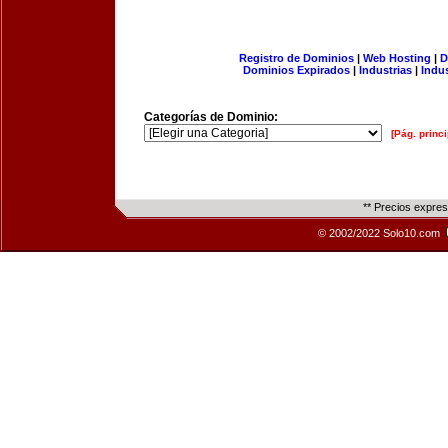
Registro de Dominios
|
Web Hosting
|
D
Dominios Expirados
|
Industrias
|
Indu
Categorías de Dominio:
[Pág. princi
** Precios expre
© 2002/2022 Solo10.com