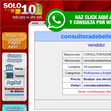
consultoradebell
Vendido!
Mayusculas:
CONSULTORADEB
Minusculas:
consultoradebellez
Longitud:
19 caracteres
Categorias:
Profesiones y Empl
Precio:
Realizar una oferta
Visitar!
consultoradebelle
Serán consideradas ofer