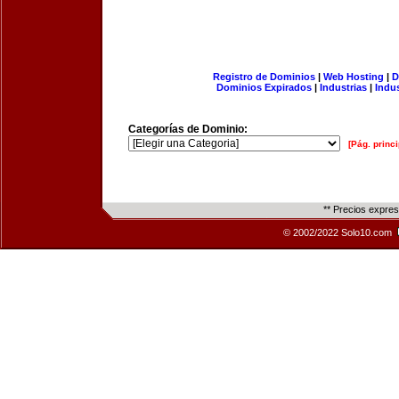
Registro de Dominios
|
Web Hosting
|
D
Dominios Expirados
|
Industrias
|
Indu
Categorías de Dominio:
[Pág. princi
** Precios expre
© 2002/2022 Solo10.com