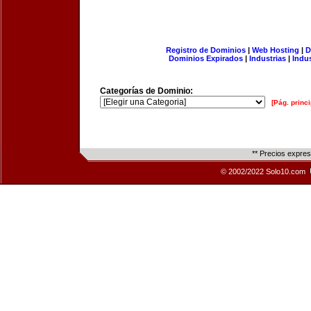
Registro de Dominios
|
Web Hosting
|
D
Dominios Expirados
|
Industrias
|
Indu
Categorías de Dominio:
[Pág. princi
** Precios expre
© 2002/2022 Solo10.com